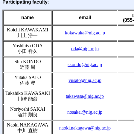
Participating faculty
:
name
email
(055
Koichi KAWAKAMI
kokawaka@nig.ac.jp
川上 浩一
Yoshihisa ODA
oda@nig.ac.jp
小田 祥久
Shu KONDO
skondo@nig.ac.jp
近藤 周
Yutaka SATO
yusato@nig.ac.jp
佐藤 豊
Takahiko KAWASAKI
takawasa@nig.ac.jp
川崎 能彦
Noriyoshi SAKAI
nosakai@nig.ac.jp
酒井 則良
Naoki NAKAGAWA
naoki.nakagawa@nig.ac.jp
中川 直樹