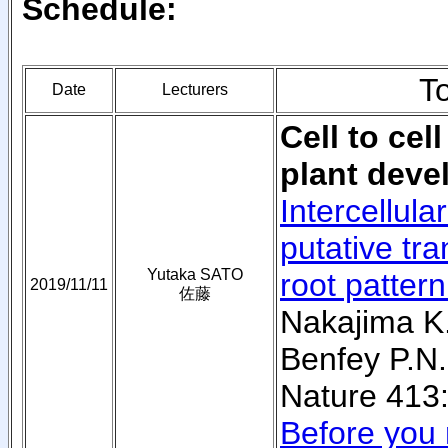
Schedule:
T
Date
Lecturers
Cell to ce
plant dev
Intercellul
putative tra
Yutaka SATO
root pattern
2019/11/11
佐藤
Nakajima K.
Benfey P.N.
Nature 413:
Before you 