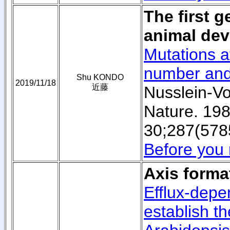
The first g
animal de
Mutations a
number and 
Shu KONDO
2019/11/18
近藤
Nusslein-V
Nature. 19
30;287(578
Before you 
Axis format
Efflux-depe
establish th