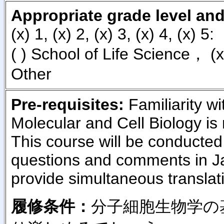
Appropriate grade level and
(x) 1, (x) 2, (x) 3, (x) 4, (x) 5:
( ) School of Life Science， (
Other
Pre-requisites:
Familiarity wi
Molecular and Cell Biology i
This course will be conducted 
questions and comments in Ja
provide simultaneous translati
履修条件：
分子細胞生物学の