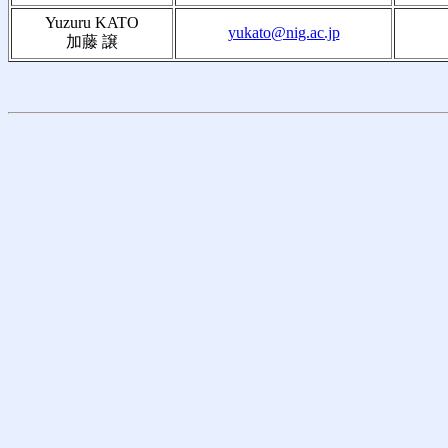
Yuzuru KATO
yukato@nig.ac.jp
加藤 譲