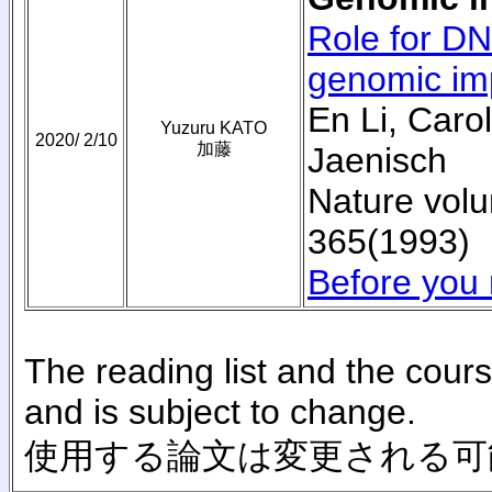
Role for DN
genomic imp
En Li, Caro
Yuzuru KATO
2020/ 2/10
加藤
Jaenisch
Nature vol
365(1993)
Before you 
The reading list and the cours
and is subject to change.
使用する論文は変更される可