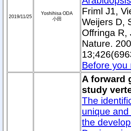
Arabidopsis
Friml J1, V
Yoshihisa ODA
2019/11/25
小田
Weijers D,
Offringa R,
Nature. 20
13;426(696
Before you 
A forward 
study vert
The identifi
unique and 
the develop