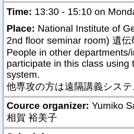
Time:
13:30 - 15:10 on Mo
Place:
National Institute of G
2nd floor seminar room
People in other departments/i
participate in this class using
system.
他専攻の方は遠隔講義システ
Cource organizer:
Yumiko 
相賀 裕美子