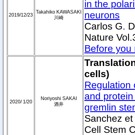
in the polar
Takahiko KAWASAKI
neurons
2019/12/23
川崎
Carlos G. D
Nature Vol
Before you 
Translation
cells)
Regulation 
and protein
Noriyoshi SAKAI
2020/ 1/20
酒井
gremlin stem
Sanchez et 
Cell Stem C