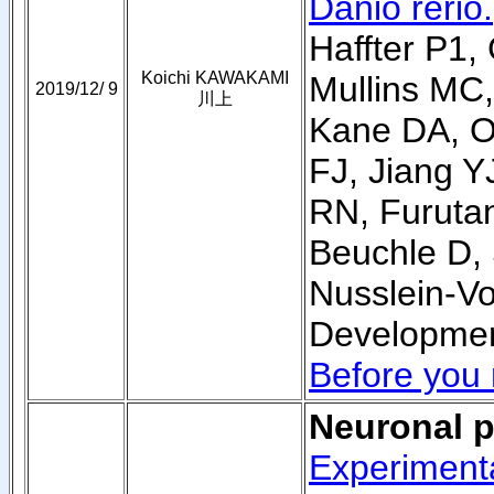
Danio rerio.
Haffter P1,
Koichi KAWAKAMI
Mullins MC
2019/12/ 9
川上
Kane DA, O
FJ, Jiang Y
RN, Furutan
Beuchle D,
Nusslein-Vo
Developmen
Before you 
Neuronal p
Experimenta