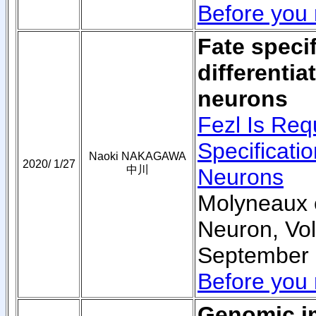
Before you 
Fate speci
differentia
neurons
Fezl Is Requ
Specificati
Naoki NAKAGAWA
2020/ 1/27
中川
Neurons
Molyneaux e
Neuron, Vol
September 
Before you 
Genomic i