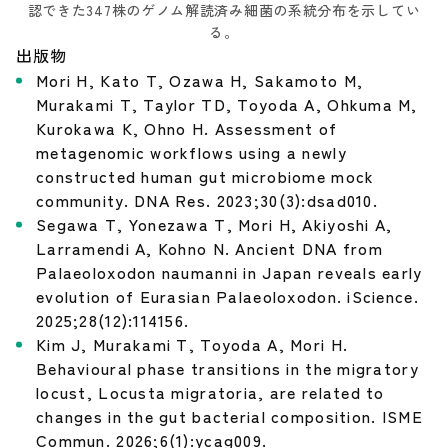
認できた347株のゲノム解読済み細菌の系統分布を示してい
る。
出版物
Mori H, Kato T, Ozawa H, Sakamoto M,
Murakami T, Taylor TD, Toyoda A, Ohkuma M,
Kurokawa K, Ohno H. Assessment of
metagenomic workflows using a newly
constructed human gut microbiome mock
community. DNA Res. 2023;30(3):dsad010.
Segawa T, Yonezawa T, Mori H, Akiyoshi A,
Larramendi A, Kohno N. Ancient DNA from
Palaeoloxodon naumanni in Japan reveals early
evolution of Eurasian Palaeoloxodon. iScience.
2025;28(12):114156.
Kim J, Murakami T, Toyoda A, Mori H.
Behavioural phase transitions in the migratory
locust, Locusta migratoria, are related to
changes in the gut bacterial composition. ISME
Commun. 2026;6(1):ycag009.