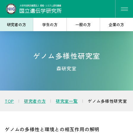
研究者の方
学生の方
一般の方
企業の方
ゲノム多様性研究室
研究・共同研究を
大学院で
探したい
学びたい
森研究室
遺伝研を
産学連携を
知りたい
考えたい
TOP
研究者の方
研究室一覧
ゲノム多様性研究室
ゲノムの多様性と環境との相互作用の解明
人材・キャリア