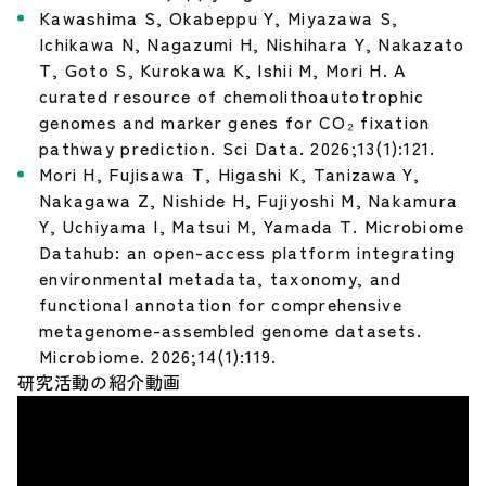
Kawashima S, Okabeppu Y, Miyazawa S,
Ichikawa N, Nagazumi H, Nishihara Y, Nakazato
T, Goto S, Kurokawa K, Ishii M, Mori H. A
curated resource of chemolithoautotrophic
genomes and marker genes for CO₂ fixation
pathway prediction. Sci Data. 2026;13(1):121.
Mori H, Fujisawa T, Higashi K, Tanizawa Y,
Nakagawa Z, Nishide H, Fujiyoshi M, Nakamura
Y, Uchiyama I, Matsui M, Yamada T. Microbiome
Datahub: an open-access platform integrating
environmental metadata, taxonomy, and
functional annotation for comprehensive
metagenome-assembled genome datasets.
Microbiome. 2026;14(1):119.
研究活動の紹介動画