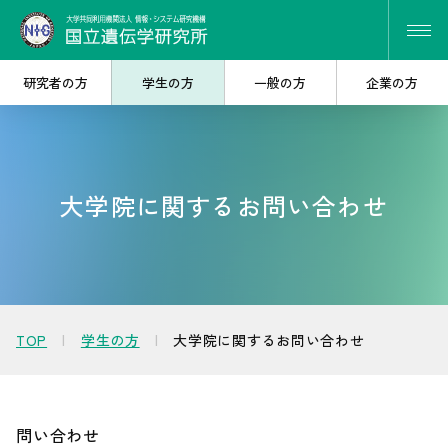
研究者の方
学生の方
一般の方
企業の方
研究・共同研究を
大学院で
大学院に関するお問い合わせ
探したい
学びたい
遺伝研を
産学連携を
知りたい
考えたい
TOP
学生の方
大学院に関するお問い合わせ
問い合わせ
人材・キャリア