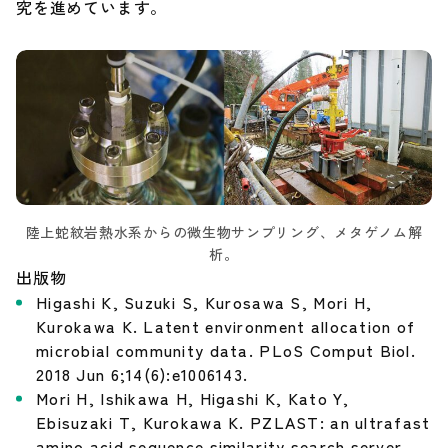
究を進めています。
陸上蛇紋岩熱水系からの微生物サンプリング、メタゲノム解
析。
出版物
Higashi K, Suzuki S, Kurosawa S, Mori H,
Kurokawa K. Latent environment allocation of
microbial community data. PLoS Comput Biol.
2018 Jun 6;14(6):e1006143.
Mori H, Ishikawa H, Higashi K, Kato Y,
Ebisuzaki T, Kurokawa K. PZLAST: an ultrafast
amino acid sequence similarity search server