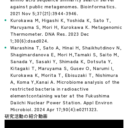
against public metagenomes. Bioinformatics.
2021 Nov 5;37(21):3944-3946.
Kurokawa M, Higashi K, Yoshida K, Sato T,
Maruyama S, Mori H, Kurokawa K. Metagenomic
Thermometer. DNA Res. 2023 Dec
1;30(6):dsad024.
Warashina T, Sato A, Hinai H, Shaikhutdinov N,
Shagimardanova E, Mori H,Tamaki S, Saito M,
Sanada Y, Sasaki Y, Shimada K, Dotsuta Y,
Kitagaki T, Maruyama S, Gusev O, Narumi I,
Kurokawa K, Morita T, Ebisuzaki T, Nishimura
A, Koma Y,Kanai A. Microbiome analysis of the
restricted bacteria in radioactive
elementcontaining water at the Fukushima
Daiichi Nuclear Power Station. Appl Environ
Microbiol. 2024 Apr 17;90(4):e0211323.
研究活動の紹介動画