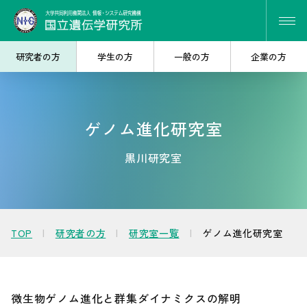
研究者の方
学生の方
一般の方
企業の方
ゲノム進化研究室
研究・共同研究を
大学院で
探したい
学びたい
黒川研究室
遺伝研を
産学連携を
知りたい
考えたい
TOP
研究者の方
研究室一覧
ゲノム進化研究室
微生物ゲノム進化と群集ダイナミクスの解明
人材・キャリア