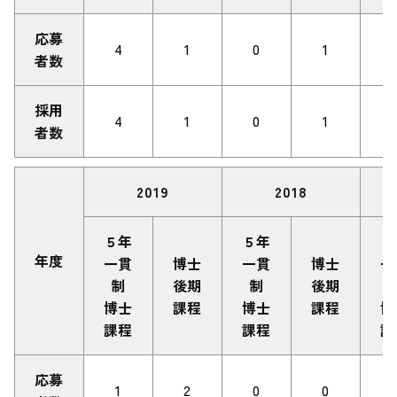
応募
4
1
0
1
者数
採用
4
1
0
1
者数
2019
2018
５年
５年
５
年度
一貫
博士
一貫
博士
一
制
後期
制
後期
博士
課程
博士
課程
博
課程
課程
課
応募
1
2
0
0