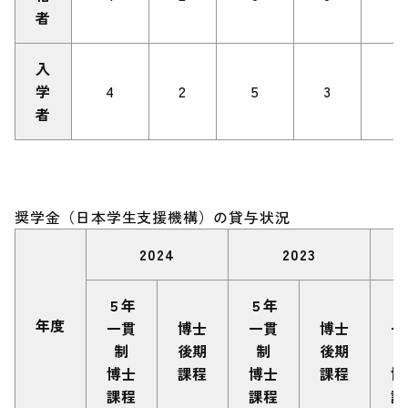
者
入
学
4
2
5
3
2
者
奨学金（日本学生支援機構）の貸与状況
2024
2023
５年
５年
５
年度
一貫
博士
一貫
博士
一
制
後期
制
後期
博士
課程
博士
課程
博
課程
課程
課