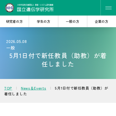
研究者の方
学生の方
一般の方
企業の方
2026.05.08
一般
研究・共同研究を
大学院で
5月1日付で新任教員（助教）が着
探したい
学びたい
任しました
遺伝研を
産学連携を
知りたい
考えたい
TOP
News＆Events
5月1日付で新任教員（助教）が
着任しました
人材・キャリア