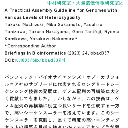
中村研究室・大量遺伝情報研究室
A Practical Assembly Guideline for Genomes with
Our Research（最新の研究成果）
Various Levels of Heterozygosity
Takako Mochizuki, Mika Sakamoto, Yasuhiro
Tanizawa, Takuro Nakayama, Goro Tanifuji, Ryoma
お知らせ
Kamikawa, Yasukazu Nakamura*
*Corresponding Author
遺伝研とは
Briefings in Bioinformatics
(2023) 24, bbad337
DOI:
10.1093/bib/bbad337
お問い合わせ
パシフィック・バイオサイエンシズ・オブ・カリフォ
ルニア社のサブリードに代表されるロングリードシー
サイトポリシー
ケンシング技術の発展は、ゲノム配列の再構築に大き
く貢献してきました。しかしながら、この技術は、ゲ
サイトマップ
ノム配列の再構築に役立つ長いリードを生成する一方
で、高いシーケンスエラーを抱えています。このシー
ケンスエラーを克服し、長くて精度の高いコンティグ
情報公開
セットの構築を目指す様々な
de novo
アセンブラが開