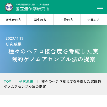
研究者の方
学生の方
一般の方
企業の方
2023.11.13
研究成果
研究・共同研究を
大学院で
種々のヘテロ接合度を考慮した実
探したい
学びたい
践的ゲノムアセンブル法の提案
遺伝研を
産学連携を
知りたい
考えたい
TOP
研究成果
種々のヘテロ接合度を考慮した実践的
ゲノムアセンブル法の提案
人材・キャリア