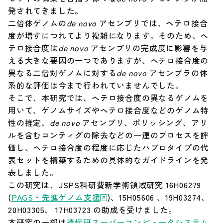
発されてきました。
調達情報
二倍体ゲノムの
de novo
アセンブリでは、ヘテロ接合
度が増すにつれてより複雑になります。そのため、ヘ
テロ接合度は
de novo
アセンブリの完成度に影響を与
English
える大きな要因の一つでありますが、ヘテロ接合度の
異なる二倍対ゲノムに対する
de novo
アセンブラの体
系的な評価は今まで行われていませんでした。
そこで、本研究では、ヘテロ接合度の異なるゲノムを
用いて、ゲノムサイズやヘテロ接合度などのゲノム特
性の推定、
de novo
アセンブリ、ポリッシング、アリ
ルを含むコンティグの除去などの一連のプロセスを評
価し、ヘテロ接合度の程度に応じたハプロタイプの代
表セットを構築するための具体的なガイドラインを発
表しました。
この研究は、JSPS科研費新学術領域研究 16H06279
(
PAGS・先進ゲノム支援
)、15H05606 、19H03274、
20H03305、 17H03723 の助成を受けました。
本研究の一部は
遺伝研スーパーコンピュータシステム