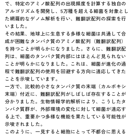
で、特定のアミノ酸配列の出現頻度を計算する独自の
アルゴリズムを開発し、5万種を超える細菌を対象とし
調達情報
た網羅的なゲノム解析を行い、難翻訳配列の探索を行
いました。
English
その結果、地球上に生息する多様な細菌は共通して合
成が困難なタンパク質のアミノ酸配列（難翻訳配列）
を持つことが明らかになりました。さらに、難翻訳配
列は、細菌のタンパク質内部にはほとんど見られない
ことが明らかになりました。これは、細菌が進化の過
程で難翻訳配列の使用を回避する方向に適応してきた
ことを示唆しています。
一方で、比較的小さなタンパク質の末端（カルボキシ
末端）付近に、難翻訳配列がしばしば存在することが
分かりました。生物情報学的解析により、こうしたタ
ンパク質群が、外部環境の変化に対して細菌が適応す
る上で、重要かつ多様な機能を果たしている可能性が
示唆されました。
このように、一見すると細胞にとって不都合に思える