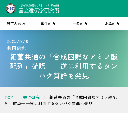
研究者の方
学生の方
一般の方
企業の方
2025.12.10
共同研究
研究・共同研究を
大学院で
細菌共通の「合成困難なアミノ酸
探したい
学びたい
配列」確認──逆に利用するタン
パク質群も発見
遺伝研を
産学連携を
知りたい
考えたい
TOP
共同研究
細菌共通の「合成困難なアミノ酸配
列」確認──逆に利用するタンパク質群も発見
人材・キャリア