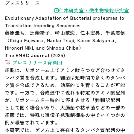
プレスリリース
仁木研究室・微生物機能研究室
Our Research（最新の研究成果）
Evolutionary Adaptation of Bacterial proteomes to
Translation-Impeding Sequences
藤原圭吾、辻奈緒子、崎山歌恋、仁木宏典、千葉志信
お知らせ
（Keigo Fujiwara, Naoko Tsuji, Karen Sakiyama,
Hironori Niki, and Shinobu Chiba）
遺伝研とは
The EMBO Journal
(2025)
プレスリリース資料
細胞は、リボソーム上でアミノ酸をつなぎ合わせてタ
お問い合わせ
ンパク質を合成します。細菌は短時間で多くのタンパ
ク質を合成できるため、効率的に生育することが可能
サイトポリシー
です。一方で、合成途中に現れる特定のアミノ酸配列
が、リボソームを一時的に停止させる「難翻訳配列」
として働く場合があり、大腸菌や枯草菌などの一部の
サイトマップ
細菌では、特殊な遺伝子発現制御系の中でいくつかの
例が報告されています。
情報公開
本研究では、ゲノム上に存在するタンパク質配列の中