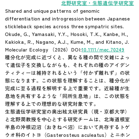
北野研究室・生態遺伝学研究室
Shared and unique patterns of genomic
Our Research（最新の研究成果）
differentiation and introgression between Japanese
stickleback species across three sympatric sites.
Okude, G., Yamasaki, Y.Y., Hosoki, T.K., Kanbe, H.,
お知らせ
Kakioka, R., Nagano, A.J., Kume, M., and Kitano, J.
Molecular Ecology （2026）DOI:
10.1111/mec.70249
遺伝研とは
種分化が完成に近づくと、異なる種の間で交雑によっ
て遺伝子を交換しながらも、それぞれの種のアイデン
ティティーは維持されるという「付かず離れず」の状
お問い合わせ
態になります。この状態を理解することは、種分化が
完成に至る過程を解明する上で重要です。近縁種が生
サイトポリシー
息地を共有するような「同所生息地」は、この状態を
理解する上での理想的な研究対象です。
生態遺伝学研究室の奥出絃太研究員（現・京都大学）
サイトマップ
と北野潤教授を中心とする研究チームは、北海道根室
半島の沖根辺沼（おきねべ沼）において共存するトゲ
情報公開
ウオ科のイトヨ（Gasterosteus aculeatus）とニホン