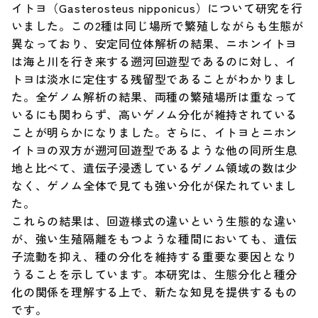
イトヨ（Gasterosteus nipponicus）について研究を行
いました。この2種は同じ場所で繁殖しながらも生態が
調達情報
異なっており、安定同位体解析の結果、ニホンイトヨ
は海と川を行き来する遡河回遊型であるのに対し、イ
English
トヨは淡水に定住する残留型であることがわかりまし
た。全ゲノム解析の結果、両種の繁殖場所は重なって
いるにも関わらず、高いゲノム分化が維持されている
ことが明らかになりました。さらに、イトヨとニホン
イトヨの双方が遡河回遊型であるような他の同所生息
地と比べて、遺伝子浸透しているゲノム領域の数は少
なく、ゲノム全体で見ても強い分化が保たれていまし
た。
これらの結果は、回遊様式の違いという生態的な違い
が、強い生殖隔離をもつような種間においても、遺伝
子流動を抑え、種の分化を維持する重要な要因となり
うることを示しています。本研究は、生態分化と種分
化の関係を理解する上で、新たな知見を提供するもの
です。