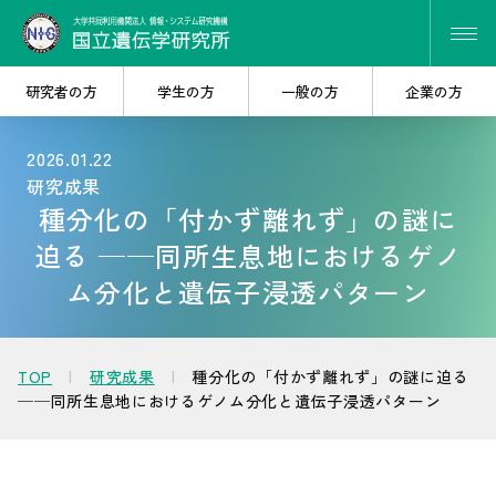
研究者の方
学生の方
一般の方
企業の方
2026.01.22
研究成果
研究・共同研究を
大学院で
種分化の「付かず離れず」の謎に
探したい
学びたい
迫る ──同所生息地におけるゲノ
ム分化と遺伝子浸透パターン
遺伝研を
産学連携を
知りたい
考えたい
TOP
研究成果
種分化の「付かず離れず」の謎に迫る
──同所生息地におけるゲノム分化と遺伝子浸透パターン
人材・キャリア