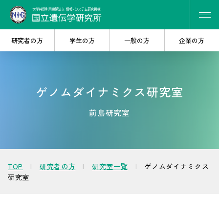
研究者の方
学生の方
一般の方
企業の方
ゲノムダイナミクス研究室
研究・共同研究を
大学院で
探したい
学びたい
前島研究室
遺伝研を
産学連携を
知りたい
考えたい
TOP
研究者の方
研究室一覧
ゲノムダイナミクス
研究室
人材・キャリア