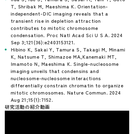
T, Shribak M, Maeshima K. Orientation-
independent-DIC imaging reveals that a
transient rise in depletion attraction
contributes to mitotic chromosome
condensation. Proc Natl Acad Sci U S A. 2024
Sep 3;121(36):e2403153121.
Hibino K, Sakai Y, Tamura S, Takagi M, Minami
K, Natsume T, Shimazoe MA,Kanemaki MT,
Imamoto N, Maeshima K. Single-nucleosome
imaging unveils that condensins and
nucleosome-nucleosome interactions
differentially constrain chromatin to organize
mitotic chromosomes. Nature Commun. 2024
Aug 21;15(1):7152.
研究活動の紹介動画