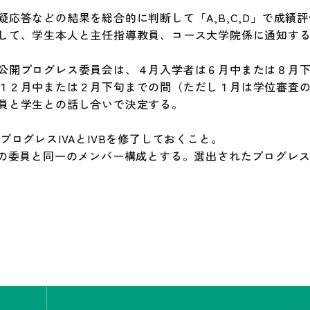
応答などの結果を総合的に判断して「A,B,C,D」で成績
して、学生本人と主任指導教員、コース大学院係に通知す
公開プログレス委員会は、４月入学者は６月中または８月
１２月中または２月下旬までの間（ただし１月は学位審査
員と学生との話し合いで決定する。
プログレスIVAとIVBを修了しておくこと。
Vの委員と同一のメンバー構成とする。選出されたプログレス