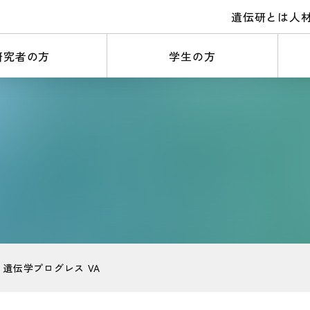
遺伝研とは
人
研究者の方
学生の方
遺伝学プログレス VA