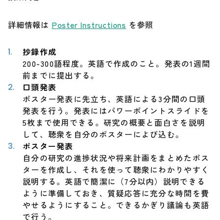
調達情報
詳細情報は
Poster Instructions
を参照
English
抄録作成
200-300語程度。英語で作成のこと。発表の1週間
前までに提出する。
口頭発表
ポスター発表に先立ち、英語による3分間の口頭
発表を行う。発表にはパワーポイントスライドを
5枚まで使用できる。研究の概要と面白さを説明
して、聴衆を自分のポスターによび込む。
ポスター発表
自分の研究の進捗状況や将来計画をまとめたポス
ターを作成し、それを使って聴衆にわかりやすく
説明する。英語で簡潔に（7分以内）説明できる
ように準備しておき、質疑応答に充分な時間を費
やせるようにすること。できるかぎり議論も英語
で行う。