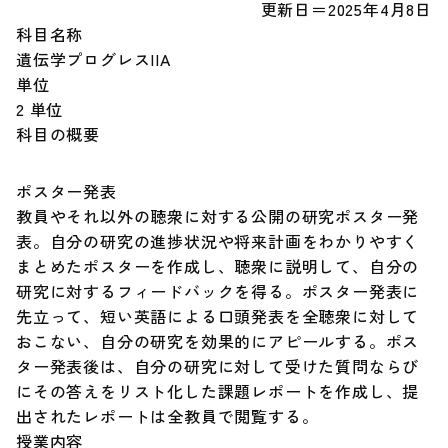
更新日＝2025年4月8日
科目名称
Our Research（最新の研究成果）
遺伝学プログレスIIA
単位
2 単位
お知らせ
科目の概要
遺伝研とは
ポスター発表
教員やそれ以外の聴衆に対する公開の研究ポスター発
表。自分の研究の進捗状況や将来計画をわかりやすく
お問い合わせ
まとめたポスターを作成し、聴衆に説明して、自分の
研究に対するフィードバックを得る。ポスター発表に
サイトポリシー
先立って、短い英語による口頭発表を全聴衆に対して
おこない、自分の研究を効果的にアピールする。ポス
ター発表後は、自分の研究に対して受けた質問ならび
サイトマップ
にその答えをリスト化した課題レポートを作成し、提
出されたレポートは全教員で閲覧する。
情報公開
授業内容