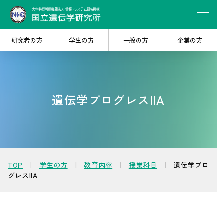
研究者の方
学生の方
一般の方
企業の方
研究・共同研究を
大学院で
遺伝学プログレスIIA
探したい
学びたい
遺伝研を
産学連携を
知りたい
考えたい
TOP
学生の方
教育内容
授業科目
遺伝学プロ
グレスIIA
人材・キャリア