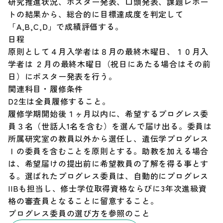
研究推進状況、ポスター発表、口頭発表、課題レポー
トの結果から、総合的に目標達成度を判定して
「A,B,C,D」で成績評価する。
日程
原則として４月入学者は８月の最終木曜日、１０月入
学者は ２月の最終木曜日（祝日にあたる場合はその前
日）にポスター発表を行う。
関連科目・履修条件
D2生は全員履修すること。
履修学期開始後１ヶ月以内に、希望するプログレス委
員３名（世話人1名を含む）を選んで届け出る。委員は
所属研究室の教員以外から選任し、遺伝学プログレス
Ｉの委員を含むことを原則とする。助教を加える場合
は、希望届けの提出前に希望教員の了解を得る事とす
る。選ばれたプログレス委員は、自動的にプログレス
IIBも担当し、修士学位取得資格ならびに3年次進級資
格の審査員となることに留意すること。
プログレス委員の選び方を参照のこと