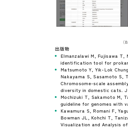
（B
出版物
Elmanzalawi M, Fujisawa T,
identification tool for prok
Matsumoto Y, Yik-Lok Chung
Nakayama S, Sasamoto S, T
Chromosome-scale assembly w
diversity in domestic cats.
Mochizuki T, Sakamoto M, T
guideline for genomes with v
Kawamura S, Romani F, Yag
Bowman JL, Kohchi T, Taniz
Visualization and Analysis o