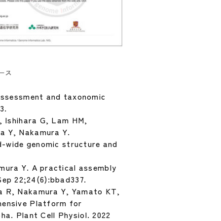
ベース
 assessment and taxonomic
3.
, Ishihara G, Lam HM,
a Y, Nakamura Y.
d-wide genomic structure and
ura Y. A practical assembly
 Sep 22;24(6):bbad337.
a R, Nakamura Y, Yamato KT,
ensive Platform for
a. Plant Cell Physiol. 2022