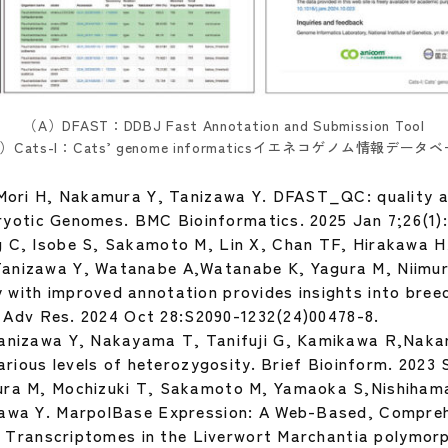
（A）DFAST：DDBJ Fast Annotation and Submission Tool
）Cats-I：Cats’ genome informaticsイエネコゲノム情報データ
 Mori H, Nakamura Y, Tanizawa Y. DFAST_QC: quality
aryotic Genomes. BMC Bioinformatics. 2025 Jan 7;26(1):
 C, Isobe S, Sakamoto M, Lin X, Chan TF, Hirakawa H
anizawa Y, Watanabe A,Watanabe K, Yagura M, Niimur
ith improved annotation provides insights into bree
 J Adv Res. 2024 Oct 28:S2090-1232(24)00478-8.
anizawa Y, Nakayama T, Tanifuji G, Kamikawa R,Nakam
arious levels of heterozygosity. Brief Bioinform. 2023
ura M, Mochizuki T, Sakamoto M, Yamaoka S,Nishiham
awa Y. MarpolBase Expression: A Web-Based, Compreh
f Transcriptomes in the Liverwort Marchantia polymorph