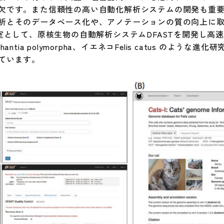
欠です。また信頼性の高い自動化解析システムの開発も重
析とそのデータベース化や、アノテーションの質の向上に取
室として、原核生物の自動解析システムDFASTを開発し高
ntia polymorpha、イエネコFelis catus のよう
ています。